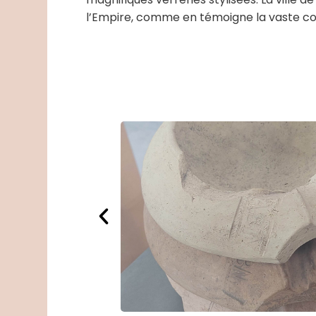
magnifiques verreries stylisées. La ville 
l’Empire, comme en témoigne la vaste c