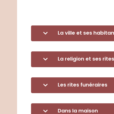
La ville et ses habita
La religion et ses rite
Les rites funéraires
Dans la maison