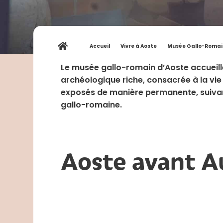
Accueil
»
Vivre à Aoste
»
Musée Gallo-Romai
Le musée gallo-romain d’Aoste accueille
archéologique riche, consacrée à la vie 
exposés de manière permanente, suivan
gallo-romaine.
Aoste avant 