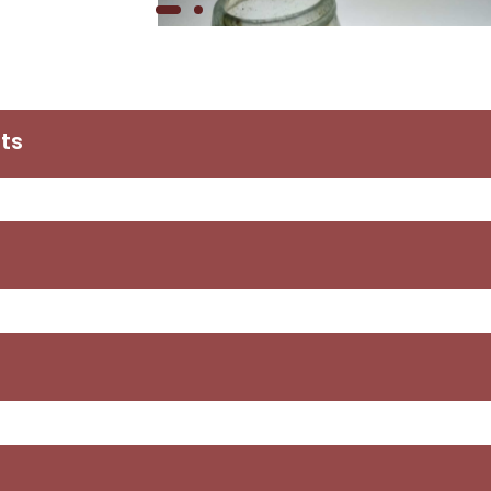
nts
s