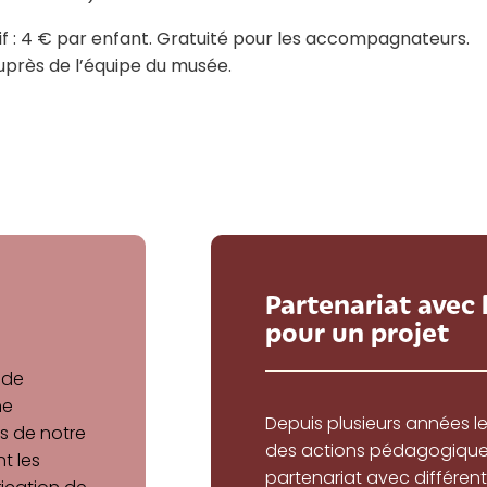
if : 4 € par enfant. Gratuité pour les accompagnateurs.
uprès de l’équipe du musée.
Partenariat avec
pour un projet
 de
ne
Depuis plusieurs années l
s de notre
des actions pédagogiques
nt les
partenariat avec différen