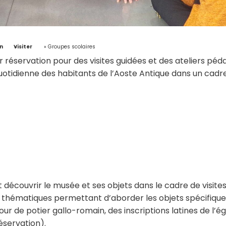
n
»
Visiter
»
Groupes scolaires
 réservation pour des visites guidées et des ateliers péd
uotidienne des habitants de l’Aoste Antique dans un cadre
découvrir le musée et ses objets dans le cadre de visites
hématiques permettant d’aborder les objets spécifiques d
e potier gallo-romain, des inscriptions latines de l’égli
servation).