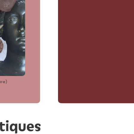
ère)
tiques