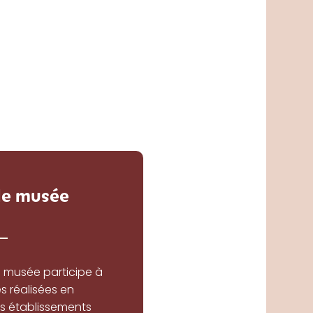
 le musée
e musée participe à
 réalisées en
ts établissements