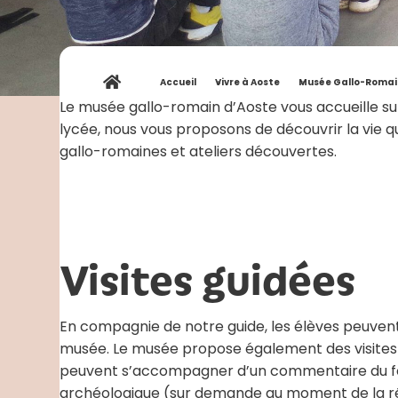
Accueil
»
Vivre à Aoste
»
Musée Gallo-Romai
Le musée gallo-romain d’Aoste vous accueille sur
lycée, nous vous proposons de découvrir la vie q
gallo-romaines et ateliers découvertes.
Visites guidées
En compagnie de notre guide, les élèves peuvent 
musée. Le musée propose également des visites t
peuvent s’accompagner d’un commentaire du four d
archéologique (sur demande au moment de la ré