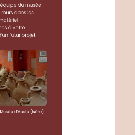
 l’équipe du musée
-murs dans les
matériel
es à votre
’un futur projet.
 Musée d’Aoste (Isère)