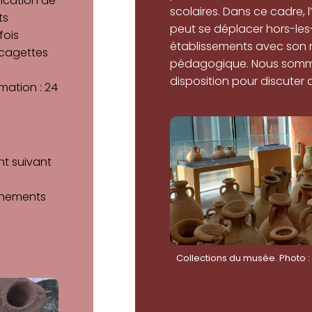
rication de
scolaires. Dans ce cadre,
ts
peut se déplacer hors-les
fois
établissements avec son 
t cagettes
pédagogique. Nous somm
disposition pour discuter d
mation : 24
nt suivant
ignements
Collections du musée. Photo :