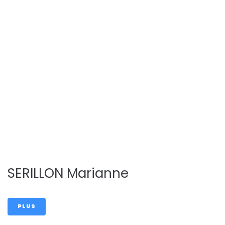
Service
scolaire et
périscolaire
SERILLON Marianne
PLUS