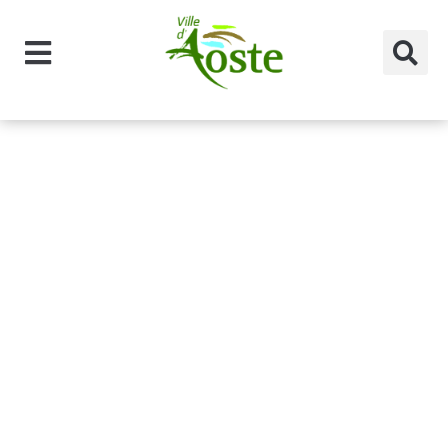
principal
Type
d'événement
:
En dehors