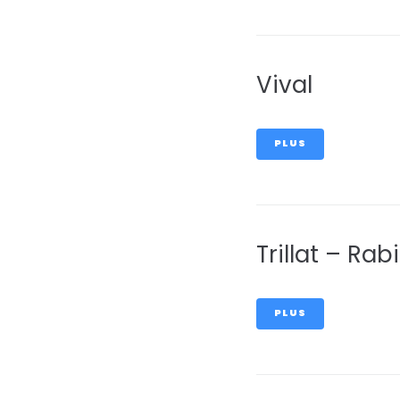
Vival
PLUS
Trillat – Rab
PLUS