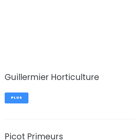
Bricolage/Jard
inage
Guillermier Horticulture
PLUS
Picot Primeurs