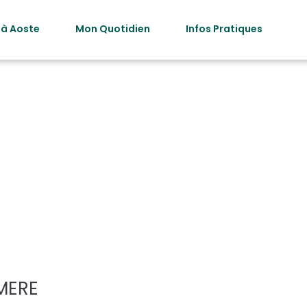
 à Aoste
Mon Quotidien
Infos Pratiques
ion activité :
C
médical et pa
MERE