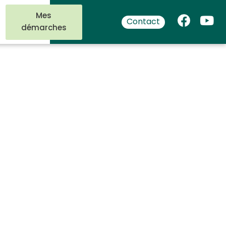
Mes
Contact
démarches
ommerces
ramédical